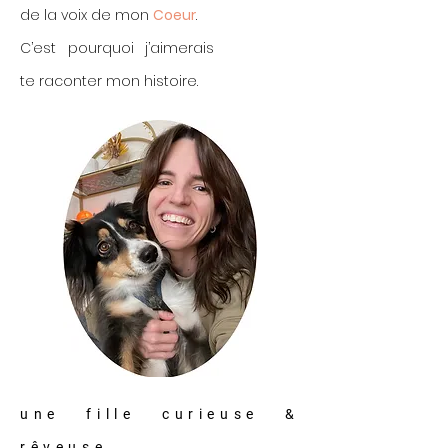
de la voix de mon
Coeur
.
C’est pourquoi j’aimerais
te raconter mon histoire.
une fille curieuse &
rêveuse