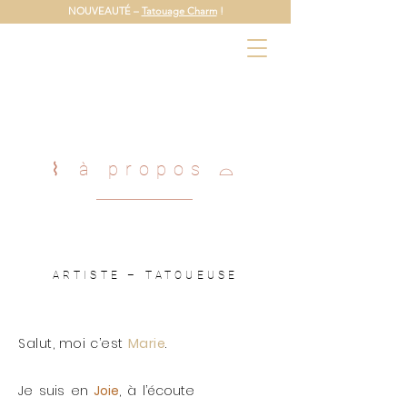
NOUVEAUTÉ –
Tatouage Charm
!
⌇ à propos
⌓
ARTISTE – TATOUEUSE
Salut, moi c’est
Marie
.
Je suis en
Joie
, à l’écoute