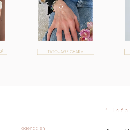
SÉ
TATOUAGE CHARM
°
info
agenda en