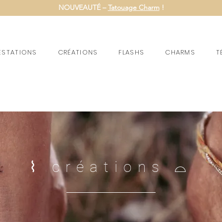
NOUVEAUTÉ –
Tatouage Charm
!
ESTATIONS
CRÉATIONS
FLASHS
CHARMS
T
⌇ créations
⌓