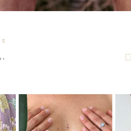
hs
r ◦