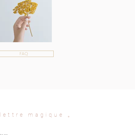
FAQ
lettre magique
。